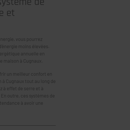
 système de
e et
nergie, vous pourrez
d'énergie moins élevées.
ergétique annuelle en
tre maison à Cugnaux.
ir un meilleur confort en
 à Cugnaux tout au long de
z à effet de serre et à
. En outre, ces systèmes de
 tendance à avoir une