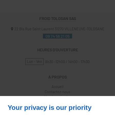
FROID TOLOSAN SAS
22 Bis Rue Saint Laurent
31270
VILLENEUVE-TOLOSANE
09 74 56 21 05
HEURES D'OUVERTURE
Lun - Ven
8h30 -12h00 / 14h00 - 17h30
À PROPOS
Accueil
Contactez-nous
Mentions légales
Plan du site
Your privacy is our priority